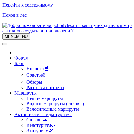
Перейти к содержимому
Поход в лес
MENU
MENU
Форум
Блог
Новости📰
Советы☝
Обзоры
Рассказы и отчеты
Маршруты
Пешие маршруты
Водные маршруты (сплавы)
Велосипедные маршруты
Активности - виды туризма
Сплавы🚣
Велотуризм🚴
Экотуризм🌿