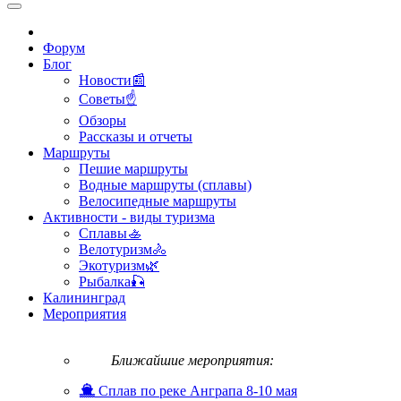
Форум
Блог
Новости📰
Советы☝
Обзоры
Рассказы и отчеты
Маршруты
Пешие маршруты
Водные маршруты (сплавы)
Велосипедные маршруты
Активности - виды туризма
Сплавы🚣
Велотуризм🚴
Экотуризм🌿
Рыбалка🎣
Калининград
Мероприятия
Ближайшие мероприятия:
Сплав по реке Анграпа 8-10 мая