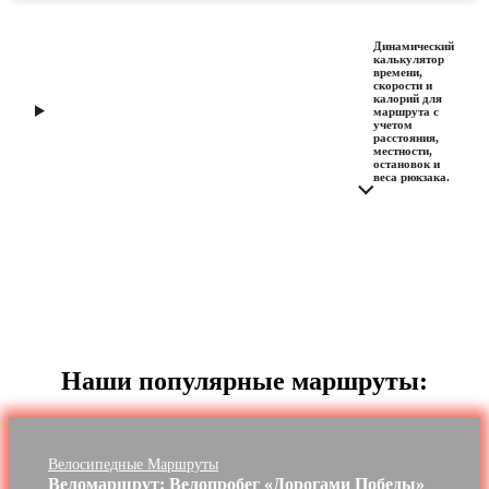
Динамический
калькулятор
времени,
скорости и
калорий для
маршрута с
учетом
расстояния,
местности,
остановок и
веса рюкзака.
Наши популярные маршруты:
Велосипедные Маршруты
Веломаршрут: Велопробег «Дорогами Победы»