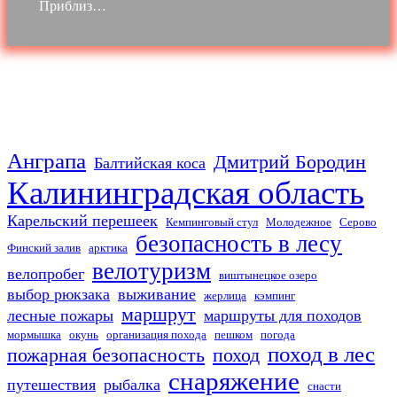
Приблиз…
Анграпа
Дмитрий Бородин
Балтийская коса
Калининградская область
Карельский перешеек
Кемпинговый стул
Молодежное
Серово
безопасность в лесу
Финский залив
арктика
велотуризм
велопробег
виштынецкое озеро
выбор рюкзака
выживание
жерлица
кэмпинг
маршрут
лесные пожары
маршруты для походов
мормышка
окунь
организация похода
пешком
погода
поход в лес
пожарная безопасность
поход
снаряжение
путешествия
рыбалка
снасти