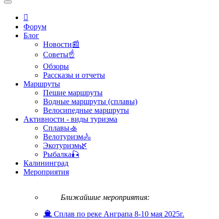
Форум
Блог
Новости📰
Советы☝
Обзоры
Рассказы и отчеты
Маршруты
Пешие маршруты
Водные маршруты (сплавы)
Велосипедные маршруты
Активности - виды туризма
Сплавы🚣
Велотуризм🚴
Экотуризм🌿
Рыбалка🎣
Калининград
Мероприятия
Ближайшие мероприятия:
Сплав по реке Анграпа 8-10 мая 2025г.