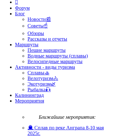
Форум
Блог
Новости📰
Советы☝
Обзоры
Рассказы и отчеты
Маршруты
Пешие маршруты
Водные маршруты (сплавы)
Велосипедные маршруты
Активности - виды туризма
Сплавы🚣
Велотуризм🚴
Экотуризм🌿
Рыбалка🎣
Калининград
Мероприятия
Ближайшие мероприятия:
Сплав по реке Анграпа 8-10 мая
2025г.