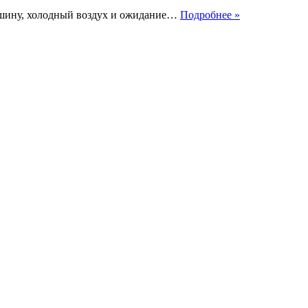
Зимняя
 тишину, холодный воздух и ожидание…
Подробнее »
рыбалка:
секреты
успеха
и
подготовки