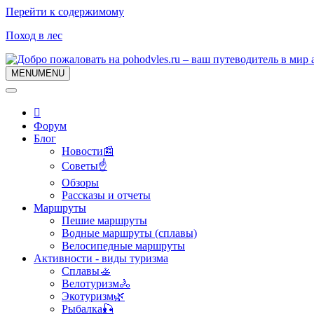
Перейти к содержимому
Поход в лес
MENU
MENU
Форум
Блог
Новости📰
Советы☝
Обзоры
Рассказы и отчеты
Маршруты
Пешие маршруты
Водные маршруты (сплавы)
Велосипедные маршруты
Активности - виды туризма
Сплавы🚣
Велотуризм🚴
Экотуризм🌿
Рыбалка🎣