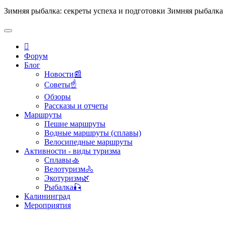
Зимняя рыбалка: секреты успеха и подготовки Зимняя рыбалка
Форум
Блог
Новости📰
Советы☝
Обзоры
Рассказы и отчеты
Маршруты
Пешие маршруты
Водные маршруты (сплавы)
Велосипедные маршруты
Активности - виды туризма
Сплавы🚣
Велотуризм🚴
Экотуризм🌿
Рыбалка🎣
Калининград
Мероприятия