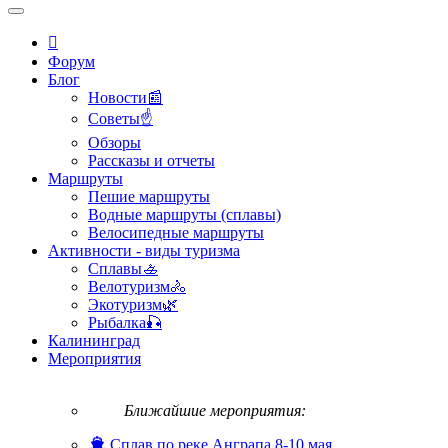
Форум
Блог
Новости📰
Советы☝
Обзоры
Рассказы и отчеты
Маршруты
Пешие маршруты
Водные маршруты (сплавы)
Велосипедные маршруты
Активности - виды туризма
Сплавы🚣
Велотуризм🚴
Экотуризм🌿
Рыбалка🎣
Калининград
Мероприятия
Ближайшие мероприятия:
Сплав по реке Анграпа 8-10 мая