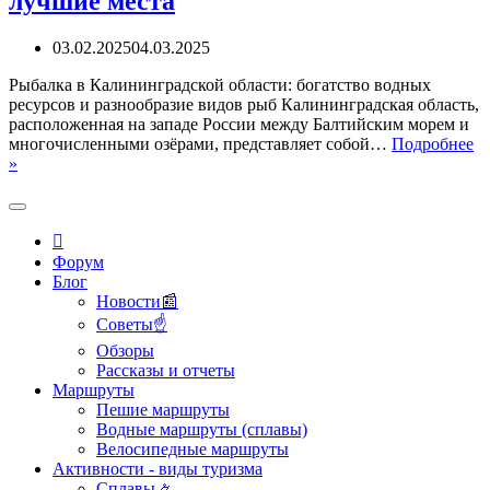
лучшие места
03.02.2025
04.03.2025
Рыбалка в Калининградской области: богатство водных
ресурсов и разнообразие видов рыб Калининградская область,
расположенная на западе России между Балтийским морем и
многочисленными озёрами, представляет собой…
Подробнее
Рыбалка
»
в
Калининградской
области:
лучшие
места
Форум
Блог
Новости📰
Советы☝
Обзоры
Рассказы и отчеты
Маршруты
Пешие маршруты
Водные маршруты (сплавы)
Велосипедные маршруты
Активности - виды туризма
Сплавы🚣