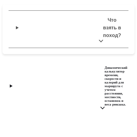
Что
взять в
поход?
Динамический
калькулятор
времени,
скорости и
калорий для
маршрута с
учетом
расстояния,
местности,
остановок и
веса рюкзака.