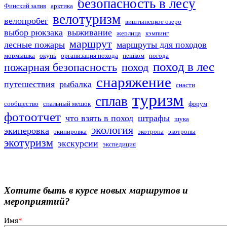
безопасность в лесу
Финский залив
арктика
велотуризм
велопробег
виштынецкое озеро
выбор рюкзака
выживание
жерлица
кэмпинг
маршрут
лесные пожары
маршруты для походов
мормышка
окунь
организация похода
пешком
погода
поход в лес
пожарная безопасность
поход
снаряжение
путешествия
рыбалка
снасти
туризм
сплав
сообщество
спальный мешок
форум
фотоотчет
что взять в поход
штрафы
щука
экология
экиперовка
экипировка
экотропа
экотропы
экотуризм
экскурсии
экспедиция
Хотите быть в курсе новых маршрутов и
мероприятий?
Имя
*