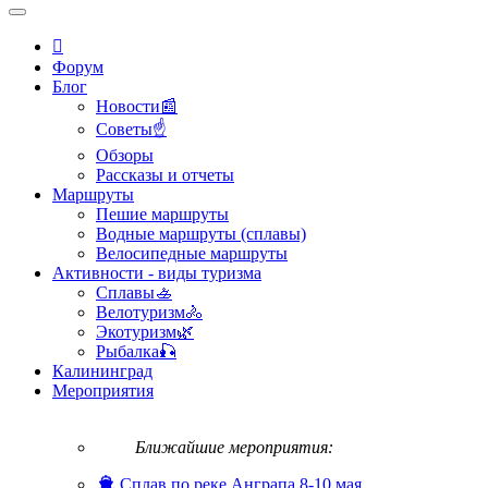
Форум
Блог
Новости📰
Советы☝
Обзоры
Рассказы и отчеты
Маршруты
Пешие маршруты
Водные маршруты (сплавы)
Велосипедные маршруты
Активности - виды туризма
Сплавы🚣
Велотуризм🚴
Экотуризм🌿
Рыбалка🎣
Калининград
Мероприятия
Ближайшие мероприятия:
Сплав по реке Анграпа 8-10 мая