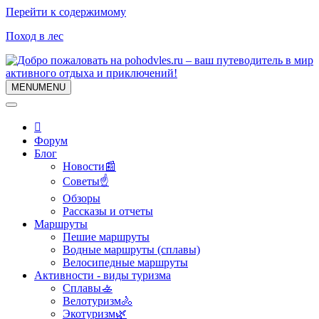
Перейти к содержимому
Поход в лес
MENU
MENU
Форум
Блог
Новости📰
Советы☝
Обзоры
Рассказы и отчеты
Маршруты
Пешие маршруты
Водные маршруты (сплавы)
Велосипедные маршруты
Активности - виды туризма
Сплавы🚣
Велотуризм🚴
Экотуризм🌿