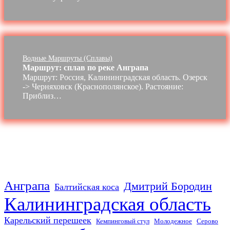
Водные Маршруты (сплавы)
Маршрут: сплав по реке Анграпа
Маршрут: Россия, Калининградская область. Озерск
-> Черняховск (Краснополянское). Растояние:
Приблиз…
Анграпа
Дмитрий Бородин
Балтийская коса
Калининградская область
Карельский перешеек
Кемпинговый стул
Молодежное
Серово