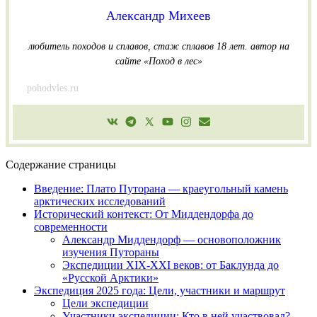
Александр Михеев
любитель походов и сплавов, стаж сплавов 18 лет.
автор на
сайте «Поход в лес»
pohodvles.ru
Содержание страницы
Введение: Плато Путорана — краеугольный камень
арктических исследований
Исторический контекст: От Миддендорфа до
современности
Александр Миддендорф — основоположник
изучения Путораны
Экспедиции XIX-XXI веков: от Баклунда до
«Русской Арктики»
Экспедиция 2025 года: Цели, участники и маршрут
Цели экспедиции
Участники экспедиции: Кто в ней участвовал?