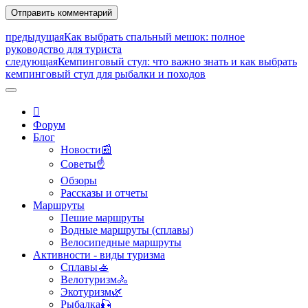
предыдущая
Как выбрать спальный мешок: полное
руководство для туриста
следующая
Кемпинговый стул: что важно знать и как выбрать
кемпинговый стул для рыбалки и походов
Форум
Блог
Новости📰
Советы☝
Обзоры
Рассказы и отчеты
Маршруты
Пешие маршруты
Водные маршруты (сплавы)
Велосипедные маршруты
Активности - виды туризма
Сплавы🚣
Велотуризм🚴
Экотуризм🌿
Рыбалка🎣