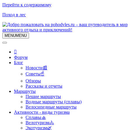
Перейти к содержимому
Поход в лес
MENU
MENU
Форум
Блог
Новости📰
Советы☝
Обзоры
Рассказы и отчеты
Маршруты
Пешие маршруты
Водные маршруты (сплавы)
Велосипедные маршруты
Активности - виды туризма
Сплавы🚣
Велотуризм🚴
Экотуризм🌿