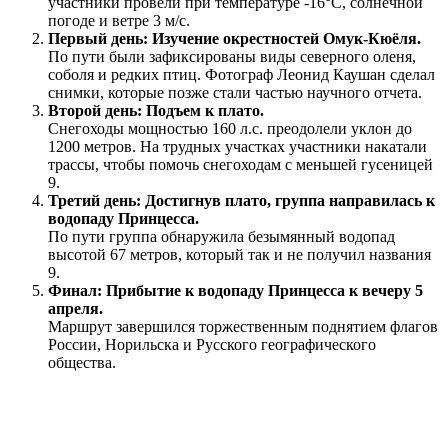
участники провели при температуре -16°C, солнечной
погоде и ветре 3 м/с.
Первый день: Изучение окрестностей Омук-Кюёля.
По пути были зафиксированы виды северного оленя,
соболя и редких птиц. Фотограф Леонид Каушан сделал
снимки, которые позже стали частью научного отчета.
Второй день: Подъем к плато.
Снегоходы мощностью 160 л.с. преодолели уклон до
1200 метров. На трудных участках участники накатали
трассы, чтобы помочь снегоходам с меньшей гусеницей
9.
Третий день: Достигнув плато, группа направилась к
водопаду Принцесса.
По пути группа обнаружила безымянный водопад
высотой 67 метров, который так и не получил названия
9.
Финал: Прибытие к водопаду Принцесса к вечеру 5
апреля.
Маршрут завершился торжественным поднятием флагов
России, Норильска и Русского географического
общества.