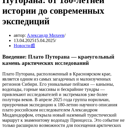
Путорана: от 180-летней
истории до современных
экспедиций
автор:
Александр Михеев
13.04.2025
15.04.2025
Новости📰
Введение: Плато Путорана — краеугольный
камень арктических исследований
Плато Путорана, расположенный в Красноярском крае,
является одним из самых загадочных и малоизученных
регионов Сибири. Его уникальные пейзажи — каньоны,
водопады, горные массивы и бескрайние тундры —
привлекают исследователей и экстремалов уже более
полутора веков. В апреле 2025 года группа норильчан,
приурочивая экспедицию к 180-летию научного описания
плато российским исследователем Александром
Миддендорфом, открыла новый наземный туристический
маршрут к знаменитому водопаду Принцесса. Это событие не
только расширило возможности для посещения арктических