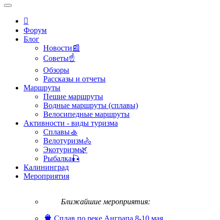
Форум
Блог
Новости📰
Советы☝
Обзоры
Рассказы и отчеты
Маршруты
Пешие маршруты
Водные маршруты (сплавы)
Велосипедные маршруты
Активности - виды туризма
Сплавы🚣
Велотуризм🚴
Экотуризм🌿
Рыбалка🎣
Калининград
Мероприятия
Ближайшие мероприятия:
Сплав по реке Анграпа 8-10 мая