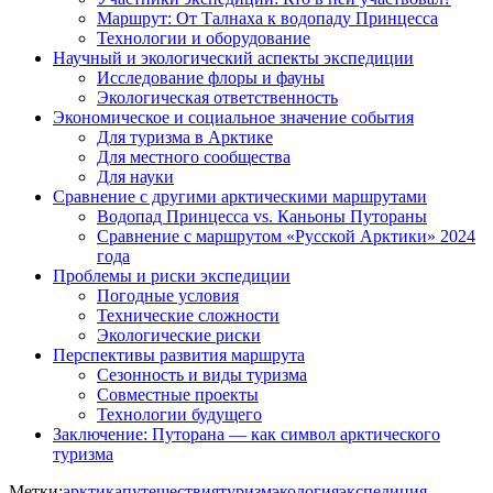
Маршрут: От Талнаха к водопаду Принцесса
Технологии и оборудование
Научный и экологический аспекты экспедиции
Исследование флоры и фауны
Экологическая ответственность
Экономическое и социальное значение события
Для туризма в Арктике
Для местного сообщества
Для науки
Сравнение с другими арктическими маршрутами
Водопад Принцесса vs. Каньоны Путораны
Сравнение с маршрутом «Русской Арктики» 2024
года
Проблемы и риски экспедиции
Погодные условия
Технические сложности
Экологические риски
Перспективы развития маршрута
Сезонность и виды туризма
Совместные проекты
Технологии будущего
Заключение: Путорана — как символ арктического
туризма
Метки:
арктика
путешествия
туризм
экология
экспедиция