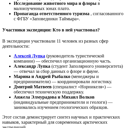
Исследование животного мира и флоры
в
малоизученных зонах плато.
Пропаганда ответственного туризма
, согласованного
с ФГБУ «Заповедники Таймыра».
Участники экспедиции: Кто в ней участвовал?
В экспедиции участвовали 11 человек из разных сфер
деятельности:
Алексей Лупка
(руководитель туристической
компании) — обеспечил организационную часть.
Александр Лупка
(студент Заполярного университета)
— отвечал за сбор данных о флоре и фауне.
Марина и Андрей Рыбалко
(менеджеры и
предприниматели) — координировали логистику.
Дмитрий Матвеев
(специалист «Норникеля») —
обеспечил техническую поддержку.
Анжела Элмурадова и Михаил Волков
(индивидуальные предприниматели и геологи) —
занимались изучением геологических образцов.
Этот состав демонстрирует синтез научных и практических
навыков, характерный для современных арктических
экспедиций.