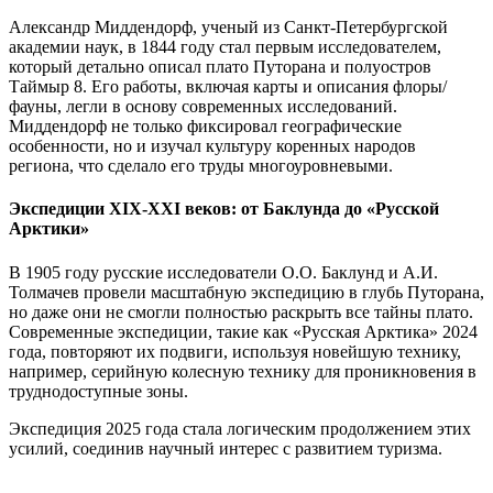
Александр Миддендорф, ученый из Санкт-Петербургской
академии наук, в 1844 году стал первым исследователем,
который детально описал плато Путорана и полуостров
Таймыр 8. Его работы, включая карты и описания флоры/
фауны, легли в основу современных исследований.
Миддендорф не только фиксировал географические
особенности, но и изучал культуру коренных народов
региона, что сделало его труды многоуровневыми.
Экспедиции XIX-XXI веков: от Баклунда до «Русской
Арктики»
В 1905 году русские исследователи О.О. Баклунд и А.И.
Толмачев провели масштабную экспедицию в глубь Путорана,
но даже они не смогли полностью раскрыть все тайны плато.
Современные экспедиции, такие как «Русская Арктика» 2024
года, повторяют их подвиги, используя новейшую технику,
например, серийную колесную технику для проникновения в
труднодоступные зоны.
Экспедиция 2025 года стала логическим продолжением этих
усилий, соединив научный интерес с развитием туризма.