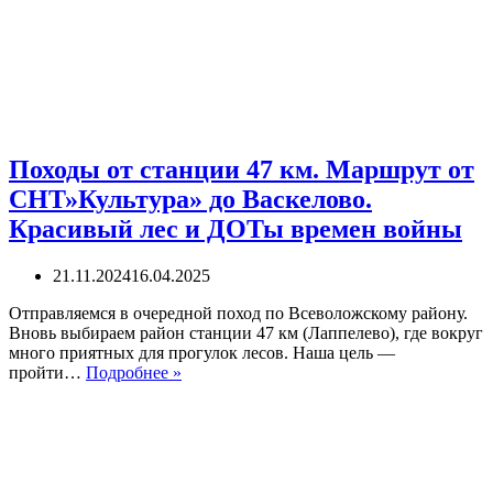
Карельские
пейзажи
на
окраине
Выборга.
Финские
оборонительные
сооружения
на
Походы от станции 47 км. Маршрут от
горе.
СНТ»Культура» до Васкелово.
Красивый лес и ДОТы времен войны
21.11.2024
16.04.2025
Отправляемся в очередной поход по Всеволожскому району.
Вновь выбираем район станции 47 км (Лаппелево), где вокруг
много приятных для прогулок лесов. Наша цель —
Походы
пройти…
Подробнее »
от
станции
47
км.
Маршрут
от