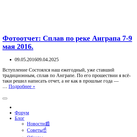
Фотоотчет: Сплав по реке Анграпа 7-9
мая 2016.
09.05.2016
09.04.2025
Вступление Состоялся наш ежегодный, уже ставший
традиционным, сплав по Анграпе. По его прошествии я всё-
таки решил написать отчет, а не как в прошлые года —
Фотоотчет:
…
Подробнее »
Сплав
по
реке
Анграпа
Форум
7-
Блог
9
Новости📰
мая
Советы☝
2016.