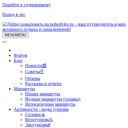
Перейти к содержимому
Поход в лес
MENU
MENU
Форум
Блог
Новости📰
Советы☝
Обзоры
Рассказы и отчеты
Маршруты
Пешие маршруты
Водные маршруты (сплавы)
Велосипедные маршруты
Активности - виды туризма
Сплавы🚣
Велотуризм🚴
Экотуризм🌿