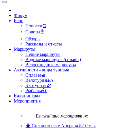
Форум
Блог
Новости📰
Советы☝
Обзоры
Рассказы и отчеты
Маршруты
Пешие маршруты
Водные маршруты (сплавы)
Велосипедные маршруты
Активности - виды туризма
Сплавы🚣
Велотуризм🚴
Экотуризм🌿
Рыбалка🎣
Калининград
Мероприятия
Ближайшие мероприятия:
Сплав по реке Анграпа 8-10 мая