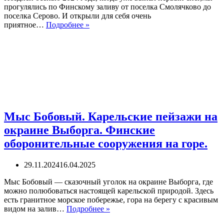
прогулялись по Финскому заливу от поселка Смолячково до
поселка Серово. И открыли для себя очень
Парк
приятное…
Подробнее »
Смолячково.
Неофициальная
экотропа,о
которой
не
знает
никто.
Поход
вдоль
Финского
Мыс Бобовый. Карельские пейзажи на
залива
окраине Выборга. Финские
оборонительные сооружения на горе.
29.11.2024
16.04.2025
Мыс Бобовый — сказочный уголок на окраине Выборга, где
можно полюбоваться настоящей карельской природой. Здесь
есть гранитное морское побережье, гора на берегу с красивым
Мыс
видом на залив…
Подробнее »
Бобовый.