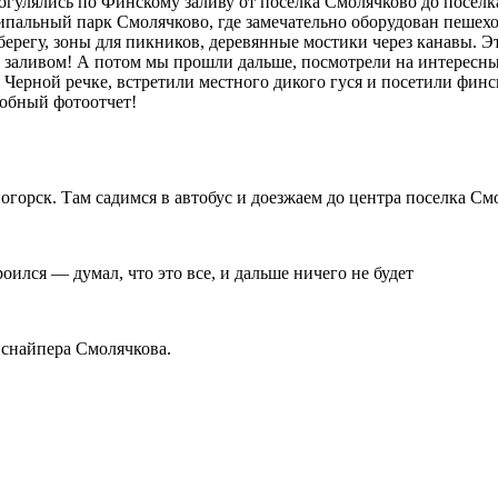
огулялись по Финскому заливу от поселка Смолячково до поселк
ципальный парк Смолячково, где замечательно оборудован пеше
берегу, зоны для пикников, деревянные мостики через канавы. Э
им заливом! А потом мы прошли дальше, посмотрели на интересн
Черной речке, встретили местного дикого гуся и посетили финс
обный фотоотчет!
огорск. Там садимся в автобус и доезжаем до центра поселка См
роился — думал, что это все, и дальше ничего не будет
снайпера Смолячкова.