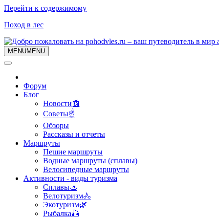
Перейти к содержимому
Поход в лес
MENU
MENU
Форум
Блог
Новости📰
Советы☝
Обзоры
Рассказы и отчеты
Маршруты
Пешие маршруты
Водные маршруты (сплавы)
Велосипедные маршруты
Активности - виды туризма
Сплавы🚣
Велотуризм🚴
Экотуризм🌿
Рыбалка🎣