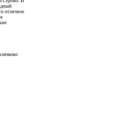
а Серово. И
ходный
то отличное
ые
кие
олячково