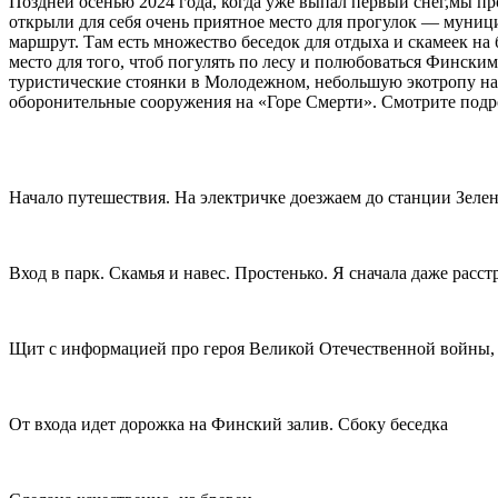
Поздней осенью 2024 года, когда уже выпал первый снег,мы пр
открыли для себя очень приятное место для прогулок — муни
маршрут. Там есть множество беседок для отдыха и скамеек на 
место для того, чтоб погулять по лесу и полюбоваться Финск
туристические стоянки в Молодежном, небольшую экотропу на 
оборонительные сооружения на «Горе Смерти». Смотрите подр
Начало путешествия. На электричке доезжаем до станции Зелен
Вход в парк. Скамья и навес. Простенько. Я сначала даже расст
Щит с информацией про героя Великой Отечественной войны, 
От входа идет дорожка на Финский залив. Сбоку беседка