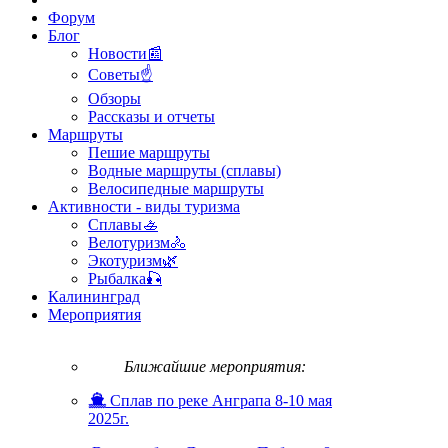
Форум
Блог
Новости📰
Советы☝
Обзоры
Рассказы и отчеты
Маршруты
Пешие маршруты
Водные маршруты (сплавы)
Велосипедные маршруты
Активности - виды туризма
Сплавы🚣
Велотуризм🚴
Экотуризм🌿
Рыбалка🎣
Калининград
Мероприятия
Ближайшие мероприятия:
Сплав по реке Анграпа 8-10 мая
2025г.