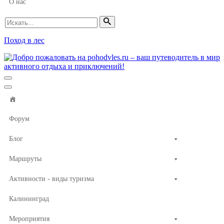
О нас
Искать...
Поход в лес
Меню
навигации
Меню
навигации
Форум
Блог
Маршруты
Активности - виды туризма
Калининград
Мероприятия