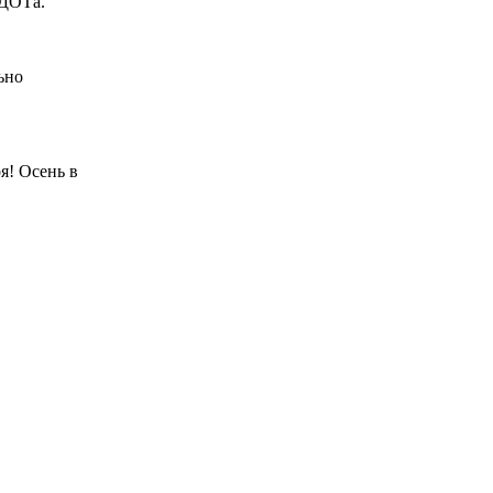
 ДОТа.
ьно
я! Осень в