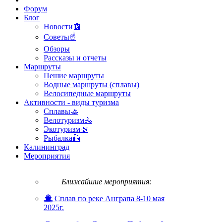
Форум
Блог
Новости📰
Советы☝
Обзоры
Рассказы и отчеты
Маршруты
Пешие маршруты
Водные маршруты (сплавы)
Велосипедные маршруты
Активности - виды туризма
Сплавы🚣
Велотуризм🚴
Экотуризм🌿
Рыбалка🎣
Калининград
Мероприятия
Ближайшие мероприятия:
Сплав по реке Анграпа 8-10 мая
2025г.