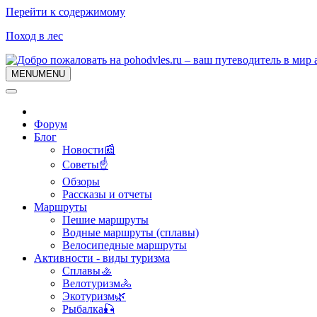
Перейти к содержимому
Поход в лес
MENU
MENU
Форум
Блог
Новости📰
Советы☝
Обзоры
Рассказы и отчеты
Маршруты
Пешие маршруты
Водные маршруты (сплавы)
Велосипедные маршруты
Активности - виды туризма
Сплавы🚣
Велотуризм🚴
Экотуризм🌿
Рыбалка🎣