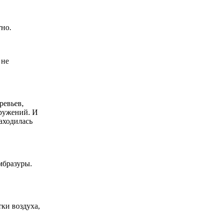
тно.
 не
ревьев,
оружений. И
аходилась
мбразуры.
ки воздуха,