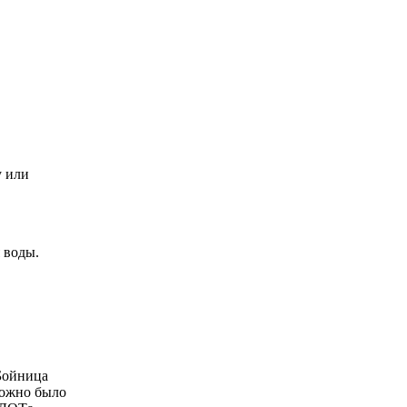
у или
 воды.
Бойница
Можно было