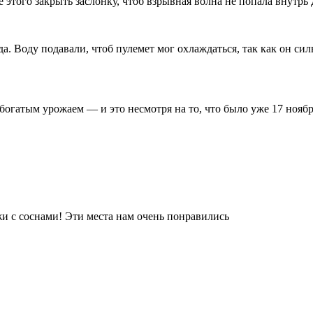
ле этого закрыть заслонку, чтоб взрывная волна не попала внутрь
да. Воду подавали, чтоб пулемет мог охлаждаться, так как он сил
огатым урожаем — и это несмотря на то, что было уже 17 ноябр
жи с соснами! Эти места нам очень понравились