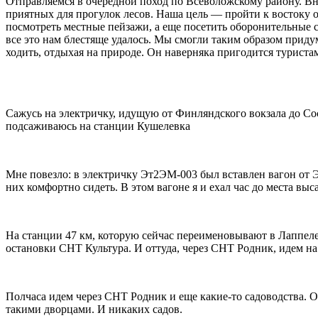
Отправляемся в очередной поход по Всеволожскому району. Вн
приятных для прогулок лесов. Наша цель — пройти к востоку 
посмотреть местные пейзажи, а еще посетить оборонительные 
все это нам блестяще удалось. Мы смогли таким образом прид
ходить, отдыхая на природе. Он наверняка пригодится туристам
Сажусь на электричку, идущую от Финляндского вокзала до Сосн
подсаживаюсь на станции Кушелевка
Мне повезло: в электричку Эт2ЭМ-003 был вставлен вагон от Э
них комфортно сидеть. В этом вагоне я и ехал час до места выс
На станции 47 км, которую сейчас переименовывают в Лаппеле
остановки СНТ Культура. И оттуда, через СНТ Родник, идем на
Полчаса идем через СНТ Родник и еще какие-то садоводства. От
такими дворцами. И никаких садов.