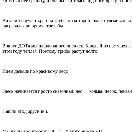
кинуть в нее гранату, и она бы скатилась под ноги врагу, а пос
Виталий изучает кран на трубе, по которой шла к пулеметам во
нагревался во время стрельбы.
Вокруг ДОТа мы нашли много лисичек. Каждый из нас ушел с б
этом году теплая. Поэтому грибы растут долго.
Идем дальше по красивому лесу.
Здесь начинается просто сказочный лес — холмы, песок, пейза
Нашли ягод брусники.
Мы вышли ко второму ДОТу . У этого номер 702.