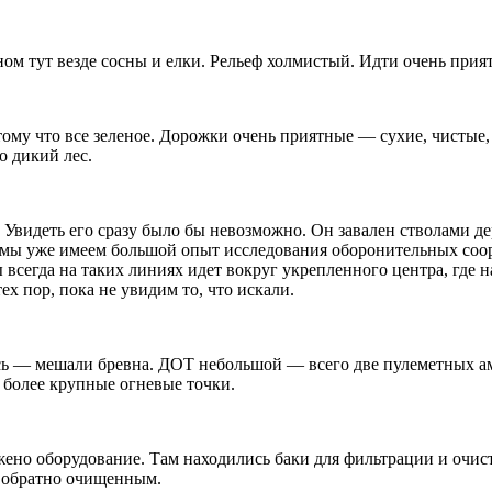
ом тут везде сосны и елки. Рельеф холмистый. Идти очень прия
отому что все зеленое. Дорожки очень приятные — сухие, чистые,
о дикий лес.
 Увидеть его сразу было бы невозможно. Он завален стволами де
Но мы уже имеем большой опыт исследования оборонительных со
 всегда на таких линиях идет вокруг укрепленного центра, где н
ех пор, пока не увидим то, что искали.
сь — мешали бревна. ДОТ небольшой — всего две пулеметных а
 более крупные огневые точки.
ено оборудование. Там находились баки для фильтрации и очист
я обратно очищенным.