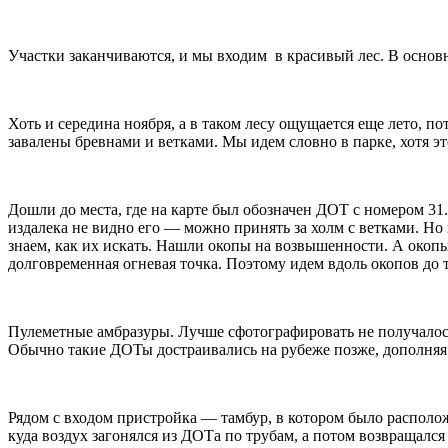
Участки заканчиваются, и мы входим в красивый лес. В основн
Хоть и середина ноября, а в таком лесу ощущается еще лето, п
завалены бревнами и ветками. Мы идем словно в парке, хотя эт
Дошли до места, где на карте был обозначен ДОТ с номером 31.
издалека не видно его — можно принять за холм с ветками. 
знаем, как их искать. Нашли окопы на возвышенности. А окопы
долговременная огневая точка. Поэтому идем вдоль окопов до т
Пулеметные амбразуры. Лучше сфотографировать не получало
Обычно такие ДОТы достраивались на рубеже позже, дополняя
Рядом с входом пристройка — тамбур, в котором было располож
куда воздух загонялся из ДОТа по трубам, а потом возвращалс