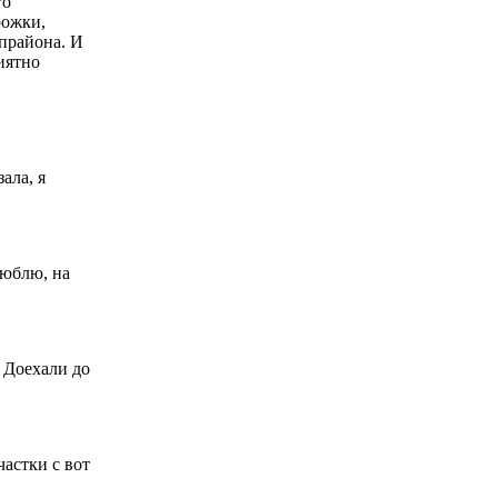
го
рожки,
прайона. И
иятно
ала, я
люблю, на
 Доехали до
частки с вот