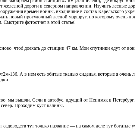
овь выбираем район станции 47 км (Лаппелево), где вокруг мно
от железной дороги в северном направлении. Изучить лесные до
сооружения времен войны, входившие в состав Карельского укре
умать новый прогулочный лесной маршрут, по которому очень пр
. Смотрите фотоотчет в этой статье!
ово, чтоб доехать до станции 47 км. Мои спутники едут от вокз
т2м-136. А в нем есть обитые тканью сиденья, которые я очень 
адки
во, мы вышли. Сели в автобус, идущий от Ненимяк в Петербург.
 север. Проходим куст калины.
 садоводств тут только название — на самом деле тут богатые у