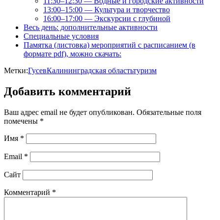
11:30–12:30 — Водные и городские активности
13:00–15:00 — Культура и творчество
16:00–17:00 — Экскурсии с глубиной
Весь день: дополнительные активности
Специальные условия
Памятка (листовка) мероприятий с расписанием (в
формате pdf), можно скачать:
Метки:
Гусев
Калининградская область
туризм
Добавить комментарий
Ваш адрес email не будет опубликован.
Обязательные поля
помечены
*
Имя
*
Email
*
Сайт
Комментарий
*