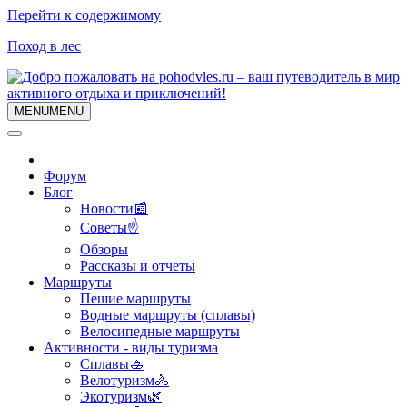
Перейти к содержимому
Поход в лес
MENU
MENU
Форум
Блог
Новости📰
Советы☝
Обзоры
Рассказы и отчеты
Маршруты
Пешие маршруты
Водные маршруты (сплавы)
Велосипедные маршруты
Активности - виды туризма
Сплавы🚣
Велотуризм🚴
Экотуризм🌿