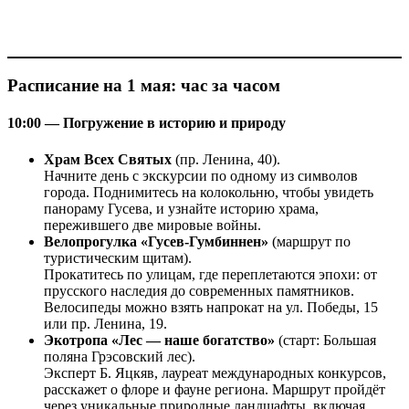
Расписание на 1 мая: час за часом
10:00 — Погружение в историю и природу
Храм Всех Святых
(пр. Ленина, 40).
Начните день с экскурсии по одному из символов
города. Поднимитесь на колокольню, чтобы увидеть
панораму Гусева, и узнайте историю храма,
пережившего две мировые войны.
Велопрогулка «Гусев-Гумбиннен»
(маршрут по
туристическим щитам).
Прокатитесь по улицам, где переплетаются эпохи: от
прусского наследия до современных памятников.
Велосипеды можно взять напрокат на ул. Победы, 15
или пр. Ленина, 19.
Экотропа «Лес — наше богатство»
(старт: Большая
поляна Грэсовский лес).
Эксперт Б. Яцкяв, лауреат международных конкурсов,
расскажет о флоре и фауне региона. Маршрут пройдёт
через уникальные природные ландшафты, включая