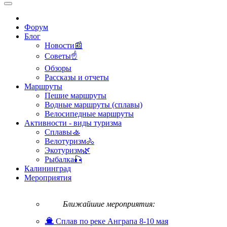
Форум
Блог
Новости📰
Советы☝
Обзоры
Рассказы и отчеты
Маршруты
Пешие маршруты
Водные маршруты (сплавы)
Велосипедные маршруты
Активности - виды туризма
Сплавы🚣
Велотуризм🚴
Экотуризм🌿
Рыбалка🎣
Калининград
Мероприятия
Ближайшие мероприятия:
Сплав по реке Анграпа 8-10 мая