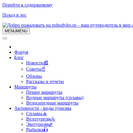
Перейти к содержимому
Поход в лес
MENU
MENU
Форум
Блог
Новости📰
Советы☝
Обзоры
Рассказы и отчеты
Маршруты
Пешие маршруты
Водные маршруты (сплавы)
Велосипедные маршруты
Активности - виды туризма
Сплавы🚣
Велотуризм🚴
Экотуризм🌿
Рыбалка🎣