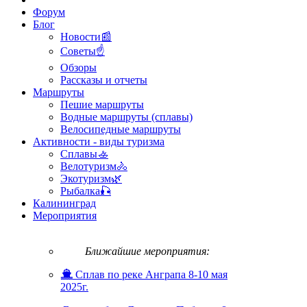
Форум
Блог
Новости📰
Советы☝
Обзоры
Рассказы и отчеты
Маршруты
Пешие маршруты
Водные маршруты (сплавы)
Велосипедные маршруты
Активности - виды туризма
Сплавы🚣
Велотуризм🚴
Экотуризм🌿
Рыбалка🎣
Калининград
Мероприятия
Ближайшие мероприятия:
Сплав по реке Анграпа 8-10 мая
2025г.