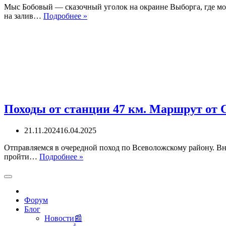
Мыс Бобовый — сказочный уголок на окраине Выборга, где мож
Мыс
на залив…
Подробнее »
Бобовый.
Карельские
пейзажи
на
окраине
Выборга.
Финские
оборонительные
сооружения
на
Походы от станции 47 км. Маршрут от
горе.
21.11.2024
16.04.2025
Отправляемся в очередной поход по Всеволожскому району. Вн
Походы
пройти…
Подробнее »
от
станции
47
км.
Форум
Маршрут
Блог
от
Новости📰
СНТ»Культура»