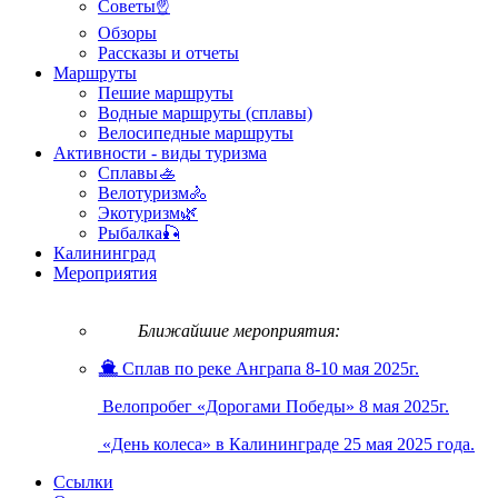
Советы☝
до
Васкелово.
Обзоры
Красивый
Рассказы и отчеты
лес
Маршруты
и
Пешие маршруты
ДОТы
Водные маршруты (сплавы)
времен
Велосипедные маршруты
войны
Активности - виды туризма
Сплавы🚣
Велотуризм🚴
Экотуризм🌿
Рыбалка🎣
Калининград
Мероприятия
Ближайшие мероприятия:
Сплав по реке Анграпа 8-10 мая 2025г.
Велопробег «Дорогами Победы» 8 мая 2025г.
«День колеса» в Калининграде 25 мая 2025 года.
Ссылки