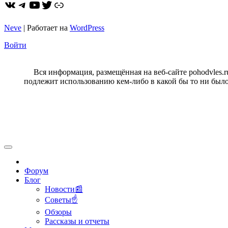
ВКонтакте
Telegram
YouTube
Twitter
https://dzen.ru/pohodvles
Neve
| Работает на
WordPress
Войти
Вся информация, размещённая на веб-сайте pohodvles.
подлежит использованию кем-либо в какой бы то ни было
Форум
Блог
Новости📰
Советы☝
Обзоры
Рассказы и отчеты