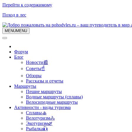
Перейти к содержимому
Поход в лес
MENU
MENU
Форум
Блог
Новости📰
Советы☝
Обзоры
Рассказы и отчеты
Маршруты
Пешие маршруты
Водные маршруты (сплавы)
Велосипедные маршруты
Активности - виды туризма
Сплавы🚣
Велотуризм🚴
Экотуризм🌿
Рыбалка🎣