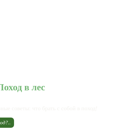
оход в лес
е советы: что брать с собой в поход!
од?..