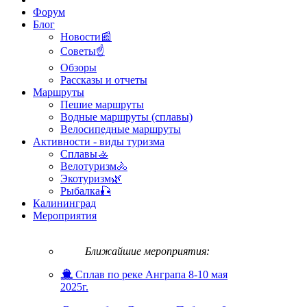
Форум
Блог
Новости📰
Советы☝
Обзоры
Рассказы и отчеты
Маршруты
Пешие маршруты
Водные маршруты (сплавы)
Велосипедные маршруты
Активности - виды туризма
Сплавы🚣
Велотуризм🚴
Экотуризм🌿
Рыбалка🎣
Калининград
Мероприятия
Ближайшие мероприятия:
Сплав по реке Анграпа 8-10 мая
2025г.