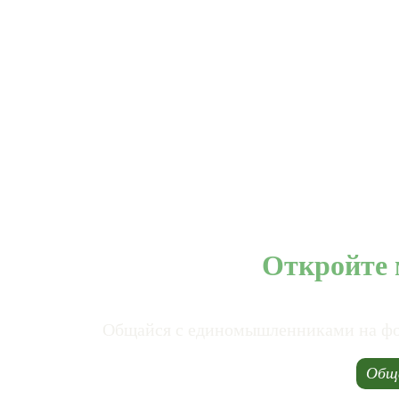
Откройте 
Общайся с единомышленниками на фору
Обща