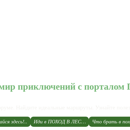
мир приключений с порталом П
ме. Найдите идеальные маршруты. Узнайте полезны
йся здесь!..
Иди в ПОХОД В ЛЕС…
Что брать в пох