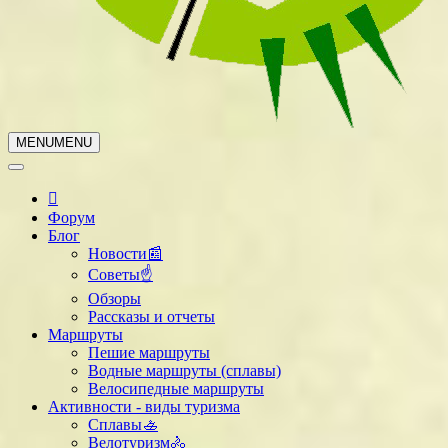
MENU
MENU
Форум
Блог
Новости📰
Советы☝
Обзоры
Рассказы и отчеты
Маршруты
Пешие маршруты
Водные маршруты (сплавы)
Велосипедные маршруты
Активности - виды туризма
Сплавы🚣
Велотуризм🚴