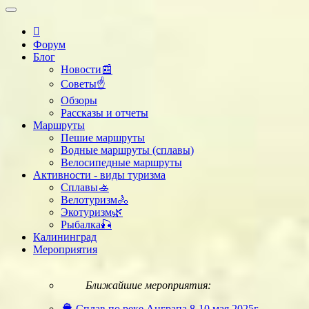
Форум
Блог
Новости📰
Советы☝
Обзоры
Рассказы и отчеты
Маршруты
Пешие маршруты
Водные маршруты (сплавы)
Велосипедные маршруты
Активности - виды туризма
Сплавы🚣
Велотуризм🚴
Экотуризм🌿
Рыбалка🎣
Калининград
Мероприятия
Ближайшие мероприятия:
Сплав по реке Анграпа 8-10 мая 2025г.