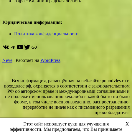
Адрес: Калининградская область
Юридическая информация:
Политика конфиденциальности
ВКонтакте
Telegram
YouTube
Twitter
https://dzen.ru/pohodvles
Neve
| Работает на
WordPress
Вся информация, размещённая на веб-сайте pohodvles.ru и
походвлес.рф, охраняется в соответствии с законодательством
РФ об авторском праве и международными соглашениями и
не подлежит использованию кем-либо в какой бы то ни было
форме, в том числе воспроизведению, распространению,
переработке не иначе как с письменного разрешения
правообладателя.
Этот сайт использует куки для улучшения
X
сайт создан 2008 г.
эффективности. Мы предполагаем, что Вы принимаете