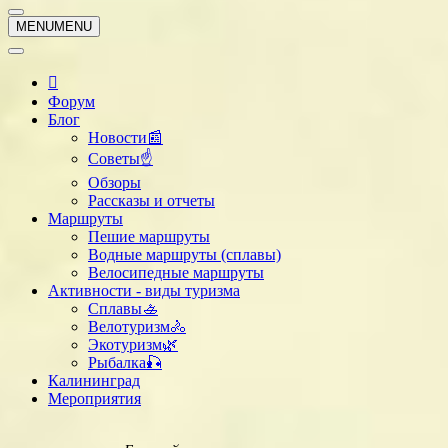
Меню
навигации
Меню
MENU
MENU
навигации
Форум
Блог
Новости📰
Советы☝
Обзоры
Рассказы и отчеты
Маршруты
Пешие маршруты
Водные маршруты (сплавы)
Велосипедные маршруты
Активности - виды туризма
Сплавы🚣
Велотуризм🚴
Экотуризм🌿
Рыбалка🎣
Калининград
Мероприятия