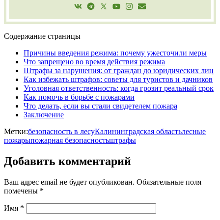
Содержание страницы
Причины введения режима: почему ужесточили меры
Что запрещено во время действия режима
Штрафы за нарушения: от граждан до юридических лиц
Как избежать штрафов: советы для туристов и дачников
Уголовная ответственность: когда грозит реальный срок
Как помочь в борьбе с пожарами
Что делать, если вы стали свидетелем пожара
Заключение
Метки:
безопасность в лесу
Калининградская область
лесные
пожары
пожарная безопасность
штрафы
Добавить комментарий
Ваш адрес email не будет опубликован.
Обязательные поля
помечены
*
Имя
*