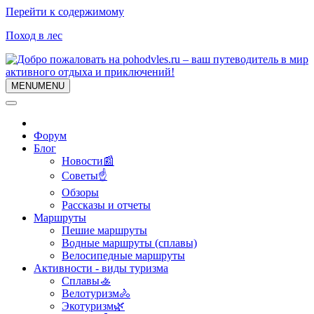
Перейти к содержимому
Поход в лес
MENU
MENU
Форум
Блог
Новости📰
Советы☝
Обзоры
Рассказы и отчеты
Маршруты
Пешие маршруты
Водные маршруты (сплавы)
Велосипедные маршруты
Активности - виды туризма
Сплавы🚣
Велотуризм🚴
Экотуризм🌿