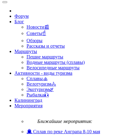
Форум
Блог
Новости📰
Советы☝
Обзоры
Рассказы и отчеты
Маршруты
Пешие маршруты
Водные маршруты (сплавы)
Велосипедные маршруты
Активности - виды туризма
Сплавы🚣
Велотуризм🚴
Экотуризм🌿
Рыбалка🎣
Калининград
Мероприятия
Ближайшие мероприятия:
Сплав по реке Анграпа 8-10 мая