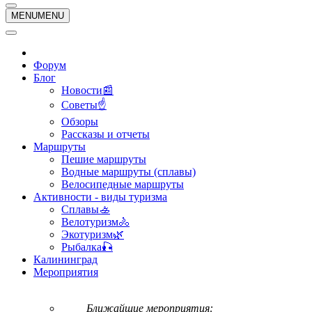
навигации
Меню
MENU
MENU
навигации
Форум
Блог
Новости📰
Советы☝
Обзоры
Рассказы и отчеты
Маршруты
Пешие маршруты
Водные маршруты (сплавы)
Велосипедные маршруты
Активности - виды туризма
Сплавы🚣
Велотуризм🚴
Экотуризм🌿
Рыбалка🎣
Калининград
Мероприятия
Ближайшие мероприятия: