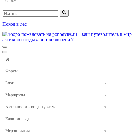
О нас
Искать...
Поход в лес
Меню
навигации
Меню
навигации
Форум
Блог
Маршруты
Активности - виды туризма
Калининград
Мероприятия