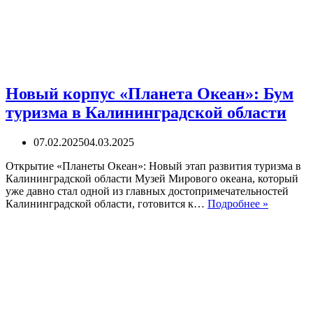
Новый корпус «Планета Океан»: Бум
туризма в Калининградской области
07.02.2025
04.03.2025
Открытие «Планеты Океан»: Новый этап развития туризма в
Калининградской области Музей Мирового океана, который
уже давно стал одной из главных достопримечательностей
Новый
Калининградской области, готовится к…
Подробнее »
корпус
«Планета
Океан»:
Бум
туризма
в
Калинин
области