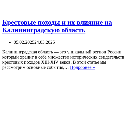
Крестовые походы и их влияние на
Калининградскую область
05.02.2025
24.03.2025
Калининградская область — это уникальный регион России,
который хранит в себе множество исторических свидетельств
крестовых походов XIII-XIV веков. В этой статье мы
Крестовые
рассмотрим основные события,…
Подробнее »
походы
и
их
влияние
на
Калининградск
область