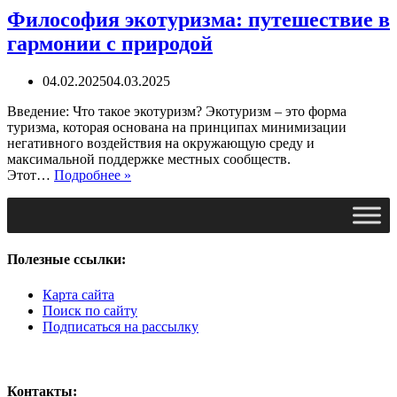
Философия экотуризма: путешествие в
гармонии с природой
04.02.2025
04.03.2025
Введение: Что такое экотуризм? Экотуризм – это форма
туризма, которая основана на принципах минимизации
негативного воздействия на окружающую среду и
максимальной поддержке местных сообществ.
Философия
Этот…
Подробнее »
экотуризма:
путешествие
в
гармонии
с
Полезные ссылки:
природой
Карта сайта
Поиск по сайту
Подписаться на рассылку
Контакты: