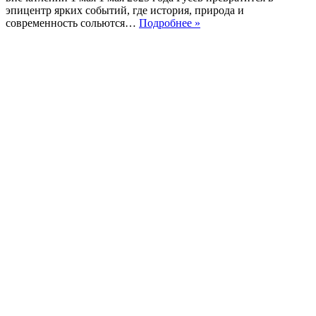
эпицентр ярких событий, где история, природа и
Гусев
современность сольются…
Подробнее »
зовёт:
1
мая
стартует
сезон
туризма
и
ярких
путешествий!