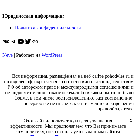
Юридическая информация:
Политика конфиденциальности
ВКонтакте
Telegram
YouTube
Twitter
https://dzen.ru/pohodvles
Neve
| Работает на
WordPress
Вся информация, размещённая на веб-сайте pohodvles.ru и
походвлес.рф, охраняется в соответствии с законодательством
РФ об авторском праве и международными соглашениями и
не подлежит использованию кем-либо в какой бы то ни было
форме, в том числе воспроизведению, распространению,
переработке не иначе как с письменного разрешения
правообладателя.
Этот сайт использует куки для улучшения
X
сайт создан 2008 г.
эффективности. Мы предполагаем, что Вы принимаете
©Поход в лес ™
эту политику, пока используетесь данным сайтом