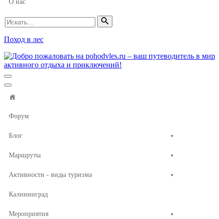
О нас
Искать...
Поход в лес
Меню
навигации
Меню
навигации
Форум
Блог
Маршруты
Активности - виды туризма
Калининград
Мероприятия