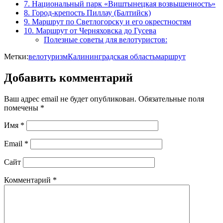
7. Национальный парк «Виштынецкая возвышенность»
8. Город-крепость Пиллау (Балтийск)
9. Маршрут по Светлогорску и его окрестностям
10. Маршрут от Черняховска до Гусева
Полезные советы для велотуристов:
Метки:
велотуризм
Калининградская область
маршрут
Добавить комментарий
Ваш адрес email не будет опубликован.
Обязательные поля
помечены
*
Имя
*
Email
*
Сайт
Комментарий
*