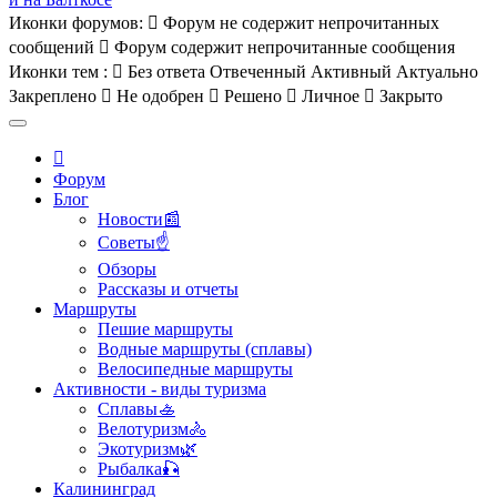
Иконки форумов:
Форум не содержит непрочитанных
сообщений
Форум содержит непрочитанные сообщения
Иконки тем :
Без ответа
Отвеченный
Активный
Актуально
Закреплено
Не одобрен
Решено
Личное
Закрыто
Форум
Блог
Новости📰
Советы☝
Обзоры
Рассказы и отчеты
Маршруты
Пешие маршруты
Водные маршруты (сплавы)
Велосипедные маршруты
Активности - виды туризма
Сплавы🚣
Велотуризм🚴
Экотуризм🌿
Рыбалка🎣
Калининград