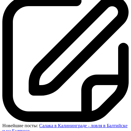
Новейшие посты:
Салака в Калининграде - ловля в Балтийске
и на Балткосе