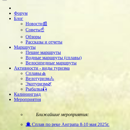
Форум
Блог
Новости📰
Советы☝
Обзоры
Рассказы и отчеты
Маршруты
Пешие маршруты
Водные маршруты (сплавы)
Велосипедные маршруты
Активности - виды туризма
Сплавы🚣
Велотуризм🚴
Экотуризм🌿
Рыбалка🎣
Калининград
Мероприятия
Ближайшие мероприятия:
Сплав по реке Анграпа 8-10 мая 2025г.