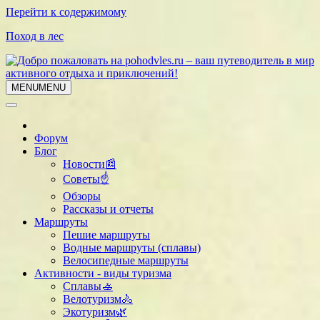
Перейти к содержимому
Поход в лес
MENU
MENU
Форум
Блог
Новости📰
Советы☝
Обзоры
Рассказы и отчеты
Маршруты
Пешие маршруты
Водные маршруты (сплавы)
Велосипедные маршруты
Активности - виды туризма
Сплавы🚣
Велотуризм🚴
Экотуризм🌿