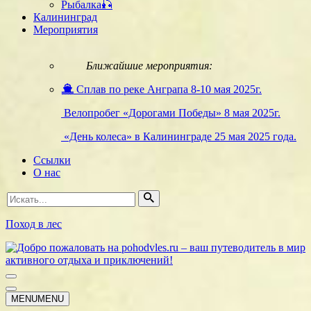
Рыбалка🎣
Калининград
Мероприятия
Ближайшие мероприятия:
Сплав по реке Анграпа 8-10 мая 2025г.
Велопробег «Дорогами Победы» 8 мая 2025г.
«День колеса» в Калининграде 25 мая 2025 года.
Ссылки
О нас
Искать...
Поход в лес
Меню
навигации
Меню
MENU
MENU
навигации