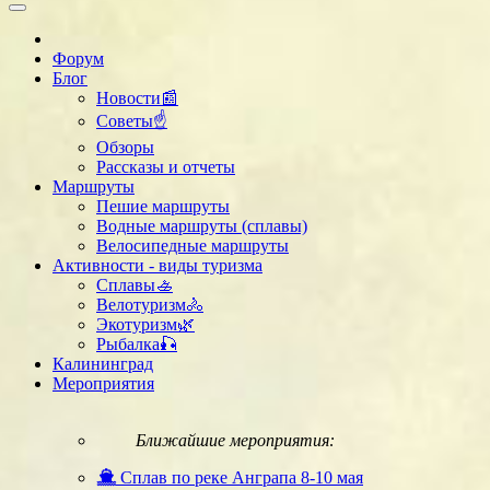
Форум
Блог
Новости📰
Советы☝
Обзоры
Рассказы и отчеты
Маршруты
Пешие маршруты
Водные маршруты (сплавы)
Велосипедные маршруты
Активности - виды туризма
Сплавы🚣
Велотуризм🚴
Экотуризм🌿
Рыбалка🎣
Калининград
Мероприятия
Ближайшие мероприятия:
Сплав по реке Анграпа 8-10 мая