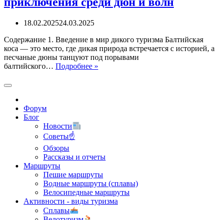
приключения среди дюн и волн
18.02.2025
24.03.2025
Содержание 1. Введение в мир дикого туризма Балтийская
коса — это место, где дикая природа встречается с историей, а
песчаные дюны танцуют под порывами
Дикий
балтийского…
Подробнее »
отдых
на
Балтийской
косе:
Форум
приключения
Блог
среди
Новости
дюн
и
Советы☝
волн
Обзоры
Рассказы и отчеты
Маршруты
Пешие маршруты
Водные маршруты (сплавы)
Велосипедные маршруты
Активности - виды туризма
Сплавы
Велотуризм