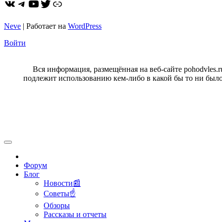
ВКонтакте
Telegram
YouTube
Twitter
https://dzen.ru/pohodvles
Neve
| Работает на
WordPress
Войти
Вся информация, размещённая на веб-сайте pohodvles.
подлежит использованию кем-либо в какой бы то ни было
Форум
Блог
Новости📰
Советы☝
Обзоры
Рассказы и отчеты