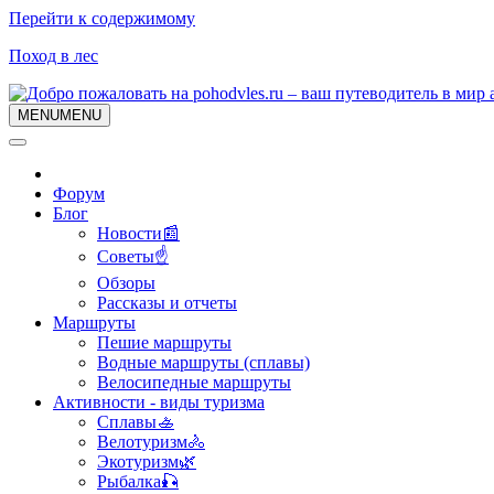
Перейти к содержимому
Поход в лес
MENU
MENU
Форум
Блог
Новости📰
Советы☝
Обзоры
Рассказы и отчеты
Маршруты
Пешие маршруты
Водные маршруты (сплавы)
Велосипедные маршруты
Активности - виды туризма
Сплавы🚣
Велотуризм🚴
Экотуризм🌿
Рыбалка🎣