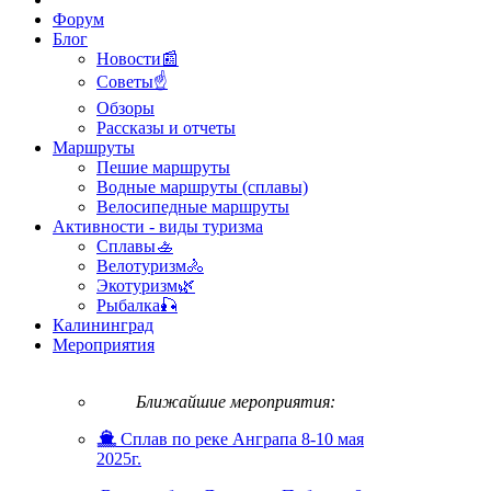
Форум
Блог
Новости📰
Советы☝
Обзоры
Рассказы и отчеты
Маршруты
Пешие маршруты
Водные маршруты (сплавы)
Велосипедные маршруты
Активности - виды туризма
Сплавы🚣
Велотуризм🚴
Экотуризм🌿
Рыбалка🎣
Калининград
Мероприятия
Ближайшие мероприятия:
Сплав по реке Анграпа 8-10 мая
2025г.