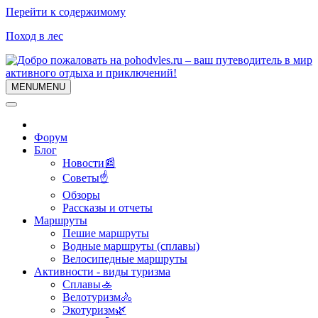
Перейти к содержимому
Поход в лес
MENU
MENU
Форум
Блог
Новости📰
Советы☝
Обзоры
Рассказы и отчеты
Маршруты
Пешие маршруты
Водные маршруты (сплавы)
Велосипедные маршруты
Активности - виды туризма
Сплавы🚣
Велотуризм🚴
Экотуризм🌿