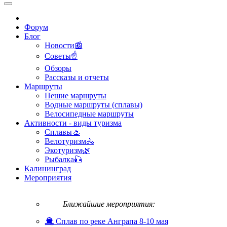
Форум
Блог
Новости📰
Советы☝
Обзоры
Рассказы и отчеты
Маршруты
Пешие маршруты
Водные маршруты (сплавы)
Велосипедные маршруты
Активности - виды туризма
Сплавы🚣
Велотуризм🚴
Экотуризм🌿
Рыбалка🎣
Калининград
Мероприятия
Ближайшие мероприятия:
Сплав по реке Анграпа 8-10 мая