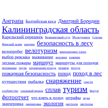
Анграпа
Дмитрий Бородин
Балтийская коса
Калининградская область
Карельский перешеек
Кемпинговый стул
Молодежное
Серово
безопасность в лесу
Финский залив
арктика
велотуризм
велопробег
виштынецкое озеро
выбор рюкзака
выживание
жерлица
кэмпинг
маршрут
лесные пожары
маршруты для походов
мормышка
окунь
организация похода
пешком
погода
поход в лес
пожарная безопасность
поход
снаряжение
путешествия
рыбалка
снасти
туризм
сплав
сообщество
спальный мешок
форум
фотоотчет
что взять в поход
штрафы
щука
экология
экиперовка
экипировка
экотропа
экотропы